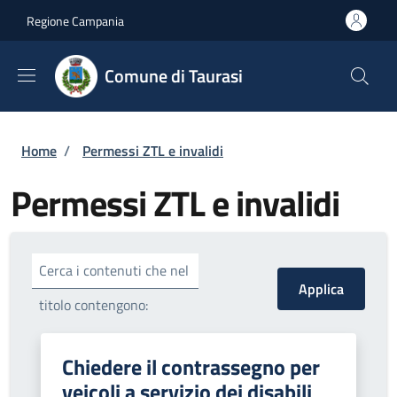
Salta al contenuto principale
Skip to footer content
Regione Campania
Comune di Taurasi
Briciole di pane
Home
/
Permessi ZTL e invalidi
Permessi ZTL e invalidi
Cerca i contenuti che nel
titolo contengono:
Chiedere il contrassegno per
veicoli a servizio dei disabili