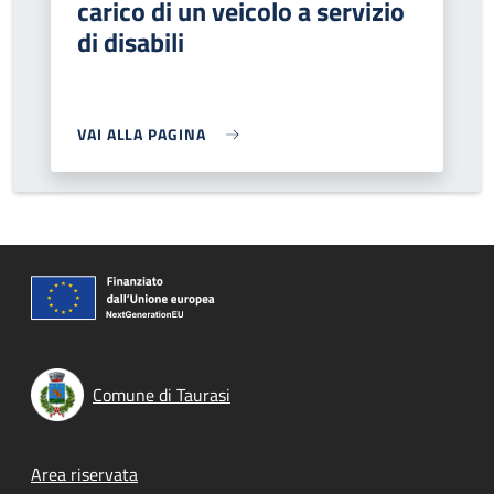
carico di un veicolo a servizio
di disabili
VAI ALLA PAGINA
Comune di Taurasi
Footer menu
Area riservata