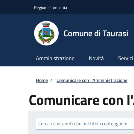
Salta al contenuto principale
Skip to footer content
Regione Campania
Comune di Taurasi
Amministrazione
Novità
Servizi
Briciole di pane
Home
/
Comunicare con l'Amministrazione
Comunicare con l
Cerca i contenuti che nel titolo contengono: