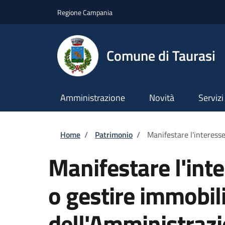
Salta al contenuto principale
Skip to footer content
Regione Campania
Comune di Taurasi
Amministrazione
Novità
Servizi
Briciole di pane
Home
/
Patrimonio
/
Manifestare l'interesse
Manifestare l'int
o gestire immobili
dell'Amministraz