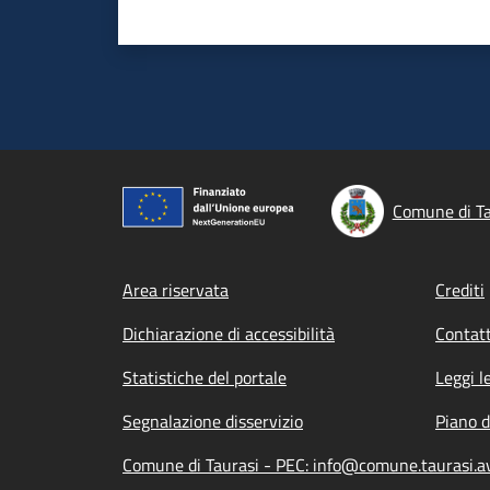
Comune di Ta
Footer menu
Area riservata
Crediti
Dichiarazione di accessibilità
Contatt
Statistiche del portale
Leggi l
Segnalazione disservizio
Piano d
Comune di Taurasi - PEC: info@comune.taurasi.av