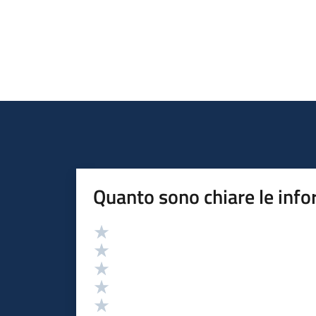
Quanto sono chiare le info
Valutazione
Valuta 5 stelle su 5
Valuta 4 stelle su 5
Valuta 3 stelle su 5
Valuta 2 stelle su 5
Valuta 1 stelle su 5