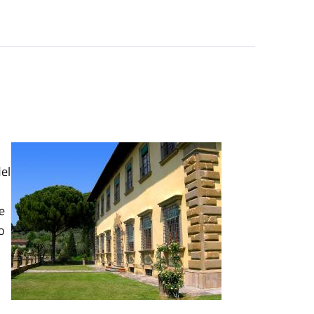
del
i
e
o