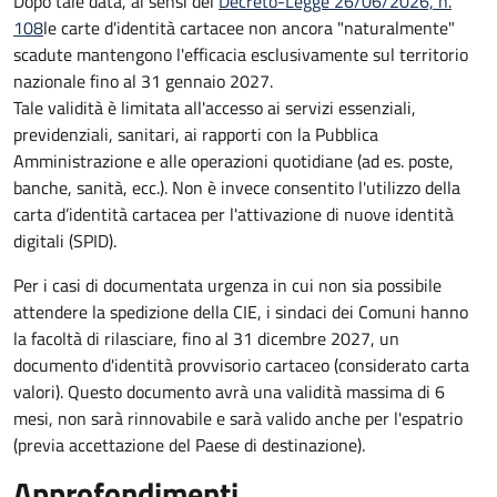
Dopo tale data, ai sensi del
Decreto-Legge 26/06/2026, n.
108
le carte d'identità cartacee non ancora "naturalmente"
scadute mantengono l'efficacia esclusivamente sul territorio
nazionale fino al
31 gennaio 2027
.
Tale validità è limitata all'accesso ai servizi essenziali,
previdenziali, sanitari, ai rapporti con la Pubblica
Amministrazione e alle operazioni quotidiane (ad es. poste,
banche, sanità, ecc.). Non è invece consentito l'utilizzo della
carta d’identità cartacea per l'attivazione di nuove identità
digitali (SPID).
Per i casi di documentata urgenza in cui non sia possibile
attendere la spedizione della CIE, i sindaci dei Comuni hanno
la facoltà di rilasciare, fino al 31 dicembre 2027, un
documento d'identità provvisorio cartaceo (considerato carta
valori). Questo documento avrà una validità massima di 6
mesi, non sarà rinnovabile e sarà valido anche per l'espatrio
(previa accettazione del Paese di destinazione).
Approfondimenti