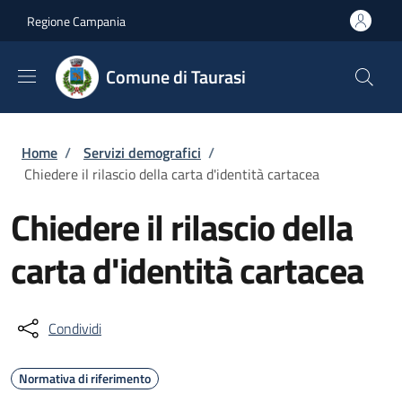
Salta al contenuto principale
Skip to footer content
Regione Campania
Comune di Taurasi
Briciole di pane
Home
/
Servizi demografici
/
Chiedere il rilascio della carta d'identità cartacea
Chiedere il rilascio della
carta d'identità cartacea
Condividi
Normativa di riferimento