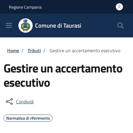
Salta al contenuto principale
Skip to footer content
Regione Campania
Comune di Taurasi
Briciole di pane
Home
/
Tributi
/
Gestire un accertamento esecutivo
Gestire un accertamento
esecutivo
Condividi
Normativa di riferimento