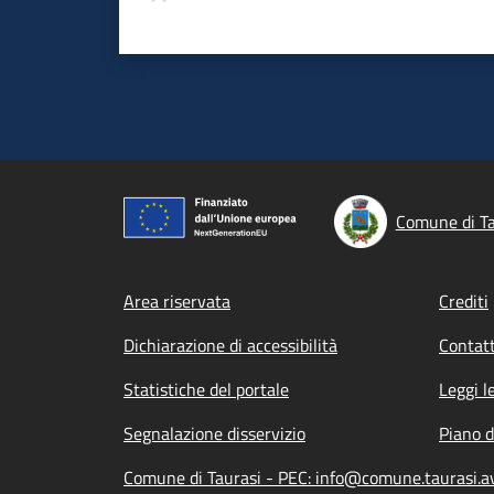
Comune di Ta
Footer menu
Area riservata
Crediti
Dichiarazione di accessibilità
Contatt
Statistiche del portale
Leggi l
Segnalazione disservizio
Piano d
Comune di Taurasi - PEC: info@comune.taurasi.av