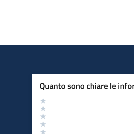
Quanto sono chiare le info
Valutazione
Valuta 5 stelle su 5
Valuta 4 stelle su 5
Valuta 3 stelle su 5
Valuta 2 stelle su 5
Valuta 1 stelle su 5