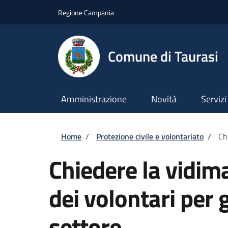
Salta al contenuto principale
Skip to footer content
Regione Campania
Comune di Taurasi
Amministrazione
Novità
Servizi
Briciole di pane
Home
/
Protezione civile e volontariato
/
Ch
Chiedere la vidima
dei volontari per g
settore