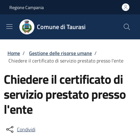
Salta al contenuto principale
Skip to footer content
Regione Campania
Comune di Taurasi
Briciole di pane
Home
/
Gestione delle risorse umane
/
Chiedere il certificato di servizio prestato presso l'ente
Chiedere il certificato di
servizio prestato presso
l'ente
Condividi