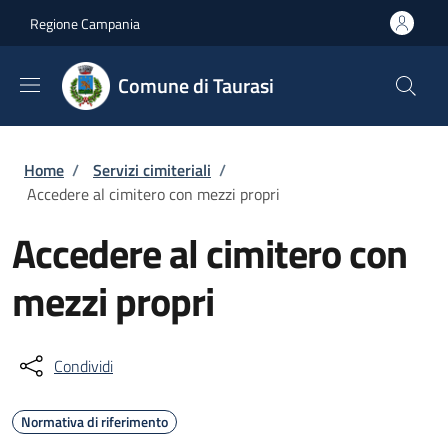
Salta al contenuto principale
Skip to footer content
Regione Campania
Comune di Taurasi
Briciole di pane
Home
/
Servizi cimiteriali
/
Accedere al cimitero con mezzi propri
Accedere al cimitero con
mezzi propri
Condividi
Normativa di riferimento